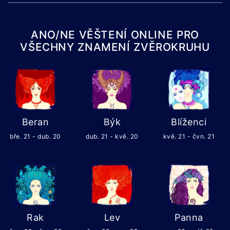
ANO/NE VĚŠTENÍ ONLINE PRO
VŠECHNY ZNAMENÍ ZVĚROKRUHU
Beran
Býk
Blíženci
bře. 21 - dub. 20
dub. 21 - kvě. 20
kvě. 21 - čvn. 21
Rak
Lev
Panna