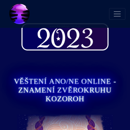
VĚŠTENÍ ANO/NE ONLINE -
ZNAMENÍ ZVĚROKRUHU
KOZOROH