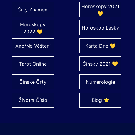
Horoskopy 2021
Črty Znamení
💛
Horoskopy
Horoskop Lasky
2022 💛
Ano/Ne Věštení
Karta Dne 💛
Tarot Online
Čínsky 2021 💛
Čínske Črty
Numerologie
Životní Číslo
Blog ⭐