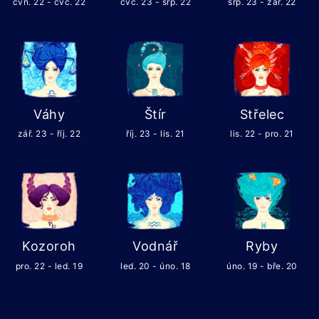
čvn. 22 - čvc. 22
čvc. 23 - srp. 22
srp. 23 - zář. 22
Váhy
Štír
Střelec
zář. 23 - říj. 22
říj. 23 - lis. 21
lis. 22 - pro. 21
Kozoroh
Vodnář
Ryby
pro. 22 - led. 19
led. 20 - úno. 18
úno. 19 - bře. 20