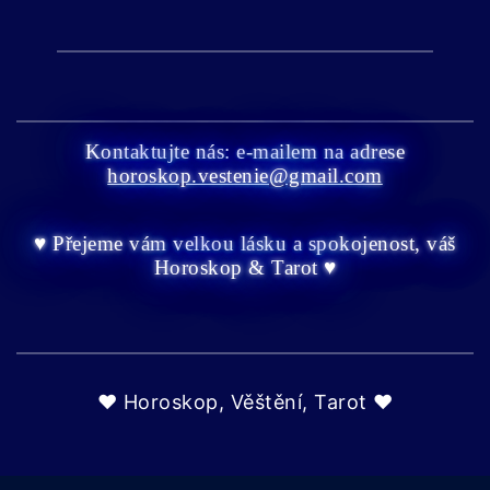
Kontaktujte nás: e-mailem na adrese
horoskop.vestenie@gmail.com
♥ Přejeme vám velkou lásku a spokojenost, váš
Horoskop & Tarot ♥
♥ Horoskop, Věštění, Tarot ♥