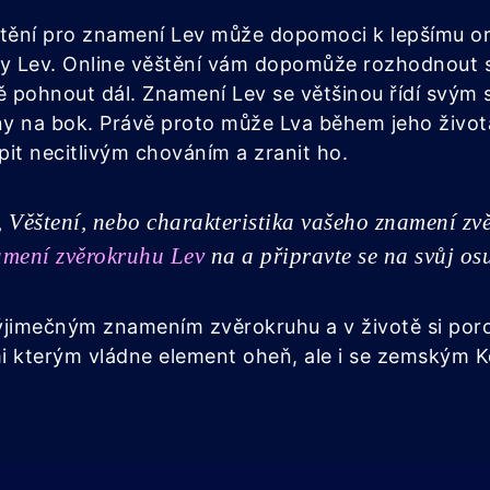
štění pro znamení Lev může dopomoci k lepšímu or
ny Lev. Online věštění vám dopomůže rozhodnout
otě pohnout dál. Znamení Lev se většinou řídí svým 
y na bok. Právě proto může Lva během jeho života 
it necitlivým chováním a zranit ho.
 Věštení, nebo charakteristika vašeho znamení zvě
amení zvěrokruhu Lev
na a připravte se na svůj osu
ýjimečným znamením zvěrokruhu a v životě si por
i kterým vládne element oheň, ale i se zemským