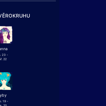
ZVĚROKRUHU
anna
. 23 -
ř. 22
yby
. 19 -
e. 20