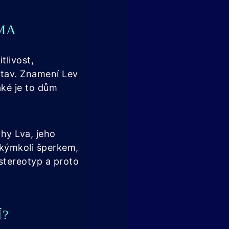
MA
tlivost,
stav. Znamení Lev
aké je to dům
hy Lva, jeho
jakýmkoli šperkem,
 stereotyp a proto
Í?