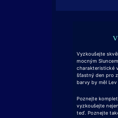
V
Vyzkoušejte skvě
mocným Sluncem,
charakteristické 
šťastný den pro zn
barvy by měl Lev
Poznejte komple
vyzkoušejte nejen
teď. Poznejte ta