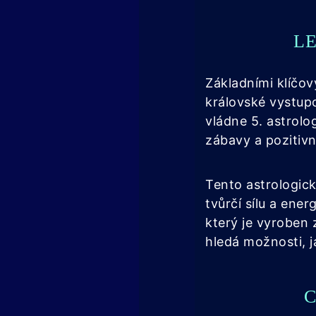
L
Základními klíčov
královské vystupo
vládne 5. astrolo
zábavy a pozitiv
Tento astrologic
tvůrčí sílu a ene
který je vyroben 
hledá možnosti, j
C