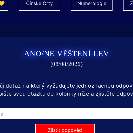
💛
Čínske Črty
Numerologie
Ž
ANO/NE VĚŠTENÍ LEV
(08/08/2026)
vůj dotaz na který vyžadujete jednoznačnou odp
ište svou otázku do kolonky níže a zjistěte odpo
Zjistit odpověď