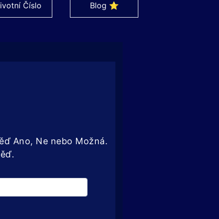
ivotní Číslo
Blog ⭐
ověď Ano, Ne nebo Možná.
věď.