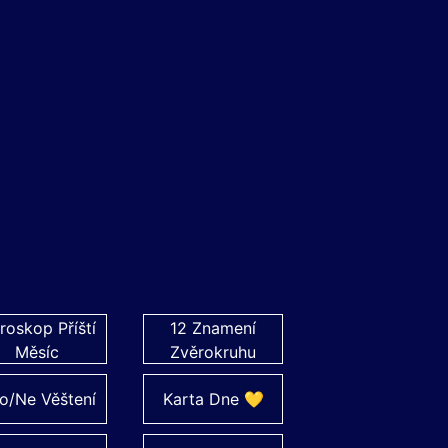
roskop Příští
12 Znamení
Měsíc
Zvěrokruhu
o/Ne Věštení
Karta Dne 💛