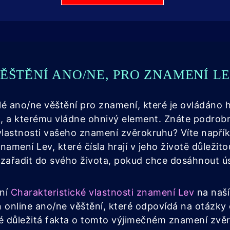
ĚŠTĚNÍ ANO/NE, PRO ZNAMENÍ L
lé ano/ne věštění pro znamení, které je ovládáno
 a kterému vládne ohnivý element. Znáte podrob
vlastnosti vašeho znamení zvěrokruhu? Víte napříkl
amení Lev, které čísla hrají v jeho životě důležito
 zařadit do svého života, pokud chce dosáhnout ú
tní
Charakteristické vlastnosti znamení Lev
na naší
 online ano/ne věštění, které odpovídá na otázky 
ké důležitá fakta o tomto výjimečném znamení zvě