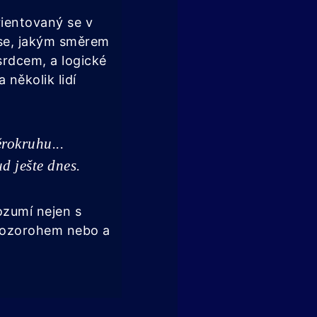
ientovaný se v
 se, jakým směrem
srdcem, a logické
několik lidí
rokruhu...
d ješte dnes.
ozumí nejen s
 Kozorohem nebo a