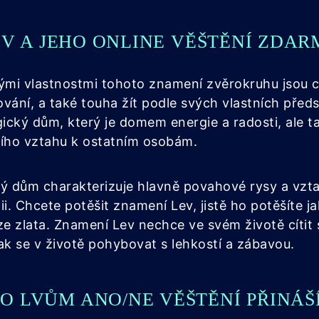
EV A JEHO ONLINE VĚŠTĚNÍ ZDAR
ými vlastnostmi tohoto znamení zvěrokruhu jsou ci
vání, a také touha žít podle svých vlastních před
gický dům, který je domem energie a radosti, ale t
ního vztahu k ostatním osobám.
ký dům charakterizuje hlavně povahové rysy a vzta
rgii. Chcete potěšit znamení Lev, jistě ho potěšíte 
ze zlata. Znamení Lev nechce ve svém životě cítit
ak se v životě pohybovat s lehkostí a zábavou.
O LVŮM ANO/NE VĚŠTĚNÍ PŘINÁŠ