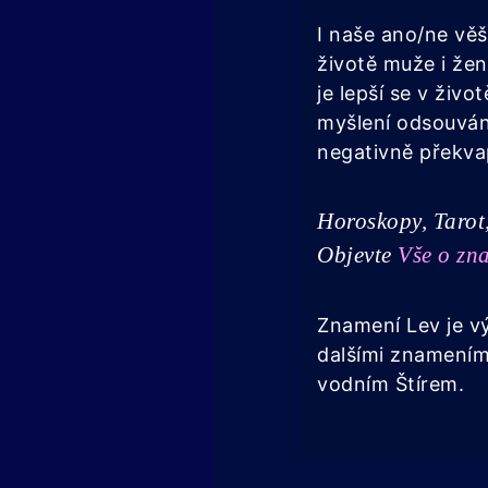
I naše ano/ne vě
životě muže i že
je lepší se v živ
myšlení odsouván
negativně překvap
Horoskopy, Tarot,
Objevte
Vše o zn
Znamení Lev je v
dalšími znamením
vodním Štírem.