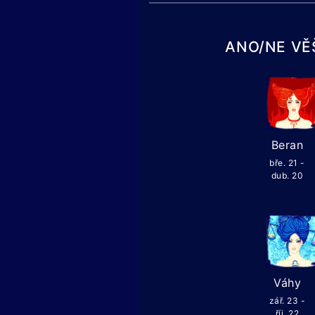
ANO/NE VĚ
Beran
bře. 21 -
dub. 20
Váhy
zář. 23 -
říj. 22