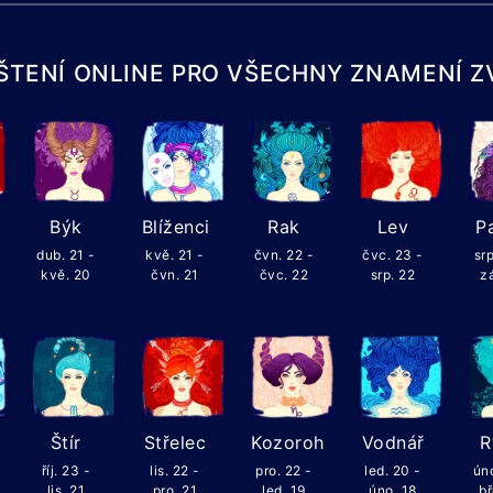
ŠTENÍ ONLINE PRO VŠECHNY ZNAMENÍ 
Býk
Blíženci
Rak
Lev
P
dub. 21 -
kvě. 21 -
čvn. 22 -
čvc. 23 -
srp
kvě. 20
čvn. 21
čvc. 22
srp. 22
zá
Štír
Střelec
Kozoroh
Vodnář
R
říj. 23 -
lis. 22 -
pro. 22 -
led. 20 -
úno
lis. 21
pro. 21
led. 19
úno. 18
bř