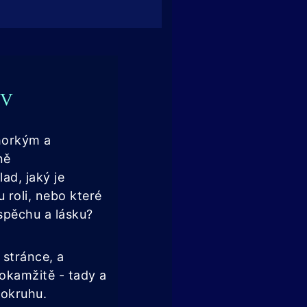
EV
 horkým a
ně
ad, jaký je
u roli, nebo které
spěchu a lásku?
 stránce, a
okamžitě - tady a
rokruhu.