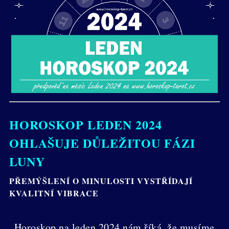
HOROSKOP LEDEN 2024
OHLAŠUJE DŮLEŽITOU FÁZI
LUNY
PŘEMÝŠLENÍ O MINULOSTI VYSTŘÍDAJÍ
KVALITNÍ VIBRACE
Horoskop na leden 2024 nám říká, že musíme