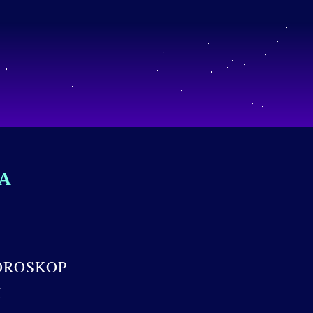
A
OROSKOP
K