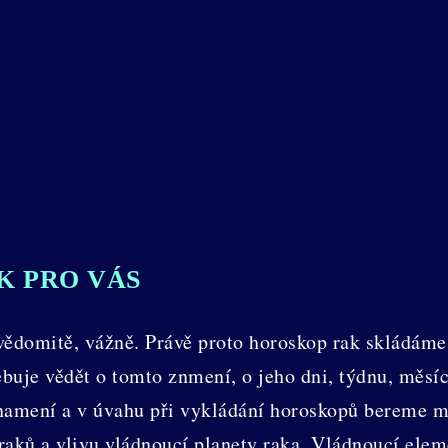
K PRO VÁS
domitě, vážně. Právě proto horoskop rak skládáme z
buje vědět o tomto znmení, o jeho dni, týdnu, měsíc
znamení a v úvahu při vykládání horoskopů bereme 
a raků a vlivu vládnoucí planety raka. Vládnoucí el