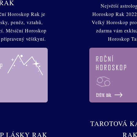
RAK
Největší astrolo
ční Horoskop Rak je
Horoskop Rak 2022 
sky, peněz, vztahů,
Velký Horoskop pro
ncí. Měsíční Horoskop
zdarma vám exkluz
 připravený věštkyní.
Horoskop Ta
TAROTOVÁ K
P LÁSKY RAK
RA