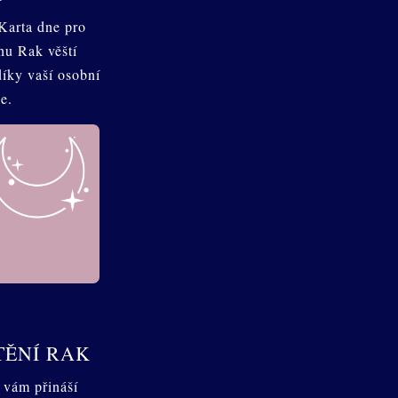
Karta dne pro
hu Rak věští
díky vaší osobní
e.
TĚNÍ RAK
 vám přináší