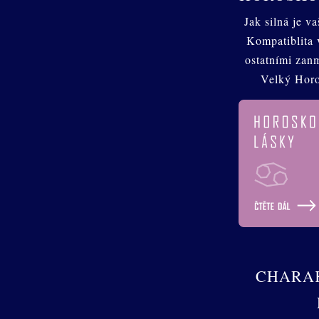
Jak silná je v
Kompatiblita 
ostatními zan
Velký Hor
CHARAK