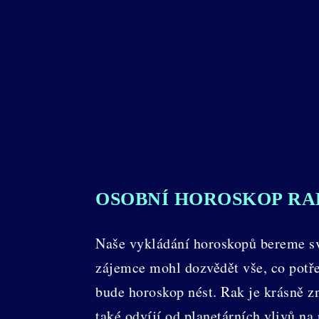
OSOBNÍ HOROSKOP RA
Naše vykládání horoskopů bereme svě
zájemce mohl dozvědět vše, co potře
bude horoskop nést. Rak je krásně 
také odvíjí od planetárních vlivů n