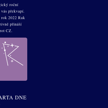
gický roční
vás překvapí.
 rok 2022 Rak
ivně přináší
rot CZ.
ARTA DNE
K