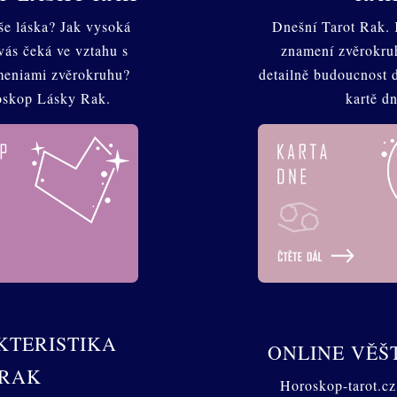
aše láska? Jak vysoká
Dnešní Tarot Rak. 
vás čeká ve vztahu s
znamení zvěrokru
meniami zvěrokruhu?
detailně budoucnost 
oskop Lásky Rak.
kartě dn
TERISTIKA
ONLINE VĚŠ
RAK
Horoskop-tarot.cz