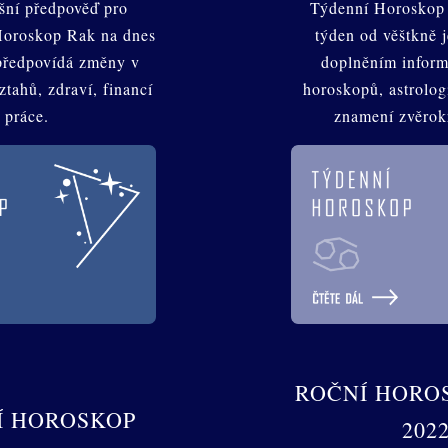
šní předpověď pro
Týdenní Horoskop 
Horoskop Rak na dnes
týden od věštkně 
předpovídá změny v
doplněním inform
vztahů, zdraví, financí
horoskopů, astrologi
i práce.
znamení zvěrok
ROČNÍ HORO
Í HOROSKOP
202