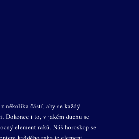
 několika částí, aby se každý
i. Dokonce i to, v jakém duchu se
mocný element raků. Náš horoskop se
ementem každého raka je element