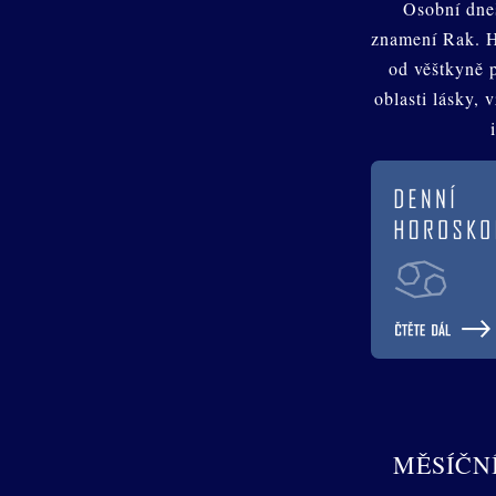
Osobní dne
znamení Rak. 
od věštkyně 
oblasti lásky, 
MĚSÍČN