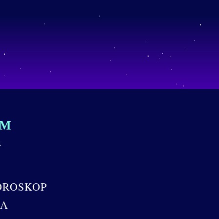
EM
K
OROSKOP
NA