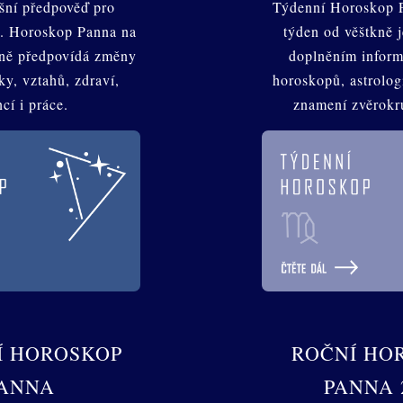
šní předpověď pro
Týdenní Horoskop P
. Horoskop Panna na
týden od věštkně 
yně předpovídá změny
doplněním inform
sky, vztahů, zdraví,
horoskopů, astrologi
ncí i práce.
znamení zvěrokr
Í HOROSKOP
ROČNÍ HO
ANNA
PANNA 