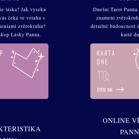
aše láska? Jak vysoká
Dnešní Tarot Panna.
vás čeká ve vztahu s
znamení zvěrokruh
meniami zvěrokruhu?
detailně budoucnost 
skop Lásky Panna.
kartě dn
ONLINE V
TERISTIKA
PAN