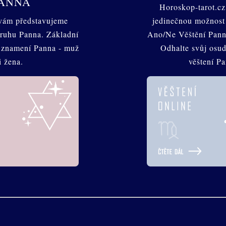
ANNA
Horoskop-tarot.cz
 vám představujeme
jedinečnou možnost
ruhu Panna. Základní
Ano/Ne Věštění Pann
y znamení Panna - muž
Odhalte svůj osud
i žena.
věštení P