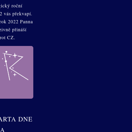
gický roční
 vás překvapí.
rok 2022 Panna
ivně přináší
rot CZ.
ARTA DNE
NA