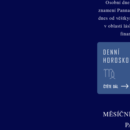
Osobní dne
znamení Panna
dnes od věštk
v oblasti lá
fina
MĚSÍČN
P