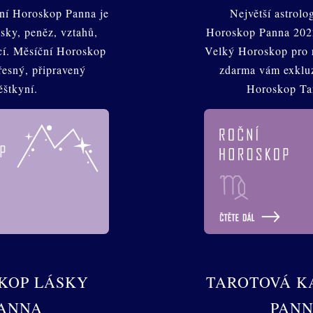
ní Horoskop Panna je
Největší astrolo
sky, peněz, vztahů,
Horoskop Panna 2022
ncí. Měsíční Horoskop
Velký Horoskop pro 
řesný, připravený
zdarma vám exkluz
ěštkyní.
Horoskop Ta
KOP LÁSKY
TAROTOVÁ K
ANNA
PAN