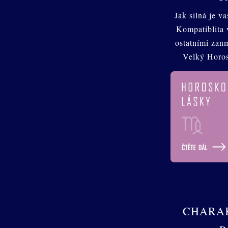
Jak silná je v
Kompatiblita 
ostatními zan
Velký Horo
CHARAK