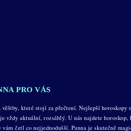
NNA PRO VÁS
věštby, které stojí za přečtení. Nejlepší horoskopy
je vždy aktuální, rozsáhlý. U nás najdete horoskop, k
e vám četl co nejjednodušší. Panna je skutečně magi