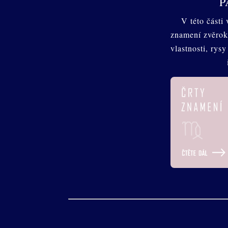
P
V této části
znamení zvěrok
vlastnosti, rys