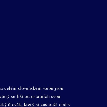
 na celém slovenském webu jsou
terý se liší od ostatních svou
cký člověk, který si zaslouží obdiv