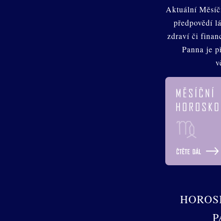
Aktuální Měsíč
předpovědí lá
zdraví či fina
Panna je p
v
HOROS
P