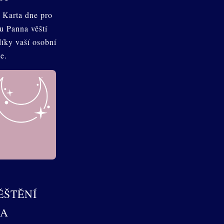
 Karta dne pro
u Panna věští
díky vaší osobní
e.
ĚŠTĚNÍ
NA