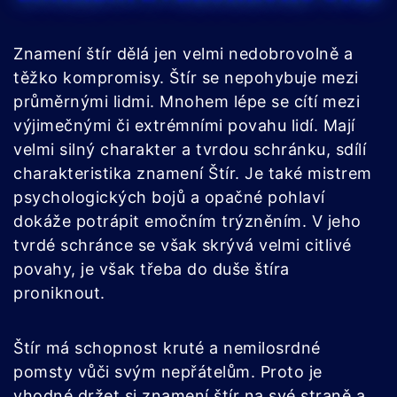
Znamení štír dělá jen velmi nedobrovolně a
těžko kompromisy. Štír se nepohybuje mezi
průměrnými lidmi. Mnohem lépe se cítí mezi
výjimečnými či extrémními povahu lidí. Mají
velmi silný charakter a tvrdou schránku, sdílí
charakteristika znamení Štír. Je také mistrem
psychologických bojů a opačné pohlaví
dokáže potrápit emočním trýzněním. V jeho
tvrdé schránce se však skrývá velmi citlivé
povahy, je však třeba do duše štíra
proniknout.
Štír má schopnost kruté a nemilosrdné
pomsty vůči svým nepřátelům. Proto je
vhodné držet si znamení štír na své straně a