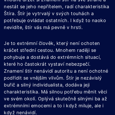
nestát se jeho nepřítelem, radí charakteristika
Štíra. Štír je vytrvalý v svých touhách a
potřebuje ovládat ostatních. I když to naoko
nevidíte, štír vás má pevně v hrsti.
Je to extrémní člověk, který není ochoten
kráčet střední cestou. Mnohem raději se
pohybuje a dostává do extrémních situací,
které ho častokrát vystaví nebezpečí.
Znamení štír nenávidí autoritu a není ochotné
podřídit se vnějším vlivům. Štír je nezávislý
buřič a silný individualista, dodáva jeji
charakteristika. Má silnou potřebu měnit věci
ve svém okolí. Oplývá skutečně silnými ba až
extrémními emocemi a to i když miluje, ale i
když nenávidí.