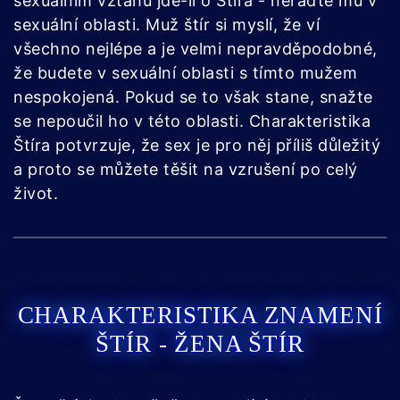
sexuálním vztahu jde-li o Štíra - neřaďte mu v
sexuální oblasti. Muž štír si myslí, že ví
všechno nejlépe a je velmi nepravděpodobné,
že budete v sexuální oblasti s tímto mužem
nespokojená. Pokud se to však stane, snažte
se nepoučil ho v této oblasti. Charakteristika
Štíra potvrzuje, že sex je pro něj příliš důležitý
a proto se můžete těšit na vzrušení po celý
život.
CHARAKTERISTIKA ZNAMENÍ
ŠTÍR - ŽENA ŠTÍR