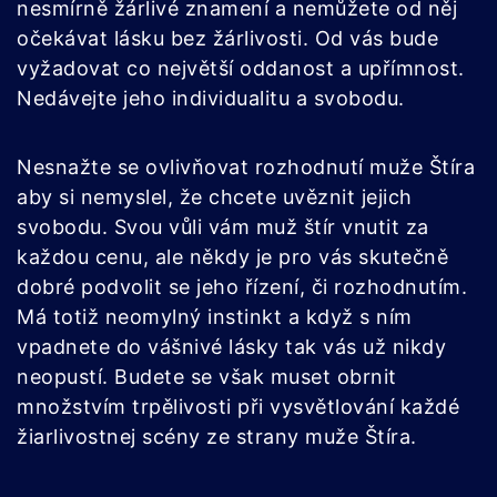
nesmírně žárlivé znamení a nemůžete od něj
očekávat lásku bez žárlivosti. Od vás bude
vyžadovat co největší oddanost a upřímnost.
Nedávejte jeho individualitu a svobodu.
Nesnažte se ovlivňovat rozhodnutí muže Štíra
aby si nemyslel, že chcete uvěznit jejich
svobodu. Svou vůli vám muž štír vnutit za
každou cenu, ale někdy je pro vás skutečně
dobré podvolit se jeho řízení, či rozhodnutím.
Má totiž neomylný instinkt a když s ním
vpadnete do vášnivé lásky tak vás už nikdy
neopustí. Budete se však muset obrnit
množstvím trpělivosti při vysvětlování každé
žiarlivostnej scény ze strany muže Štíra.