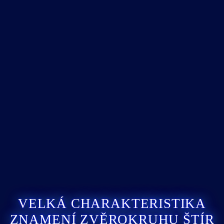
VELKÁ CHARAKTERISTIKA
ZNAMENÍ ZVĚROKRUHU ŠTÍR