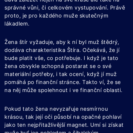
správné vůni, či celkovém vystupování. Právě
proto, je pro každého muže skutečným
lákadlem.
Žena štír vyžaduje, aby k ní byl muž štědrý,
dodáva charakteristika Štíra. Očekává, že jí
bude platit vše, co potřebuje. I když je tato
žena obvykle schopná postarat se o své
materiální potřeby, i tak ocení, když jí muž
pomáhá po finanční stránce. Takto ví, že se
na něj může spolehnout i ve finanční oblasti.
Pokud tato žena nevyzařuje nesmírnou
krásou, tak její oči působí na opačné pohlaví
jako ten nejpřitažlivější magnet. Umí si získat
muže byť jen pohledem a šibalským