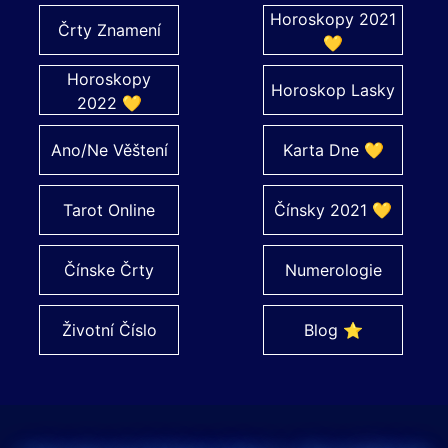
Horoskopy 2021
Črty Znamení
💛
Horoskopy
Horoskop Lasky
2022 💛
Ano/Ne Věštení
Karta Dne 💛
Tarot Online
Čínsky 2021 💛
Čínske Črty
Numerologie
Životní Číslo
Blog ⭐