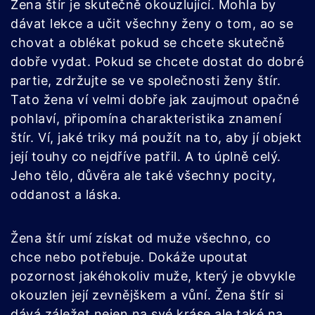
Žena štír je skutečně okouzlující. Mohla by
dávat lekce a učit všechny ženy o tom, ao se
chovat a oblékat pokud se chcete skutečně
dobře vydat. Pokud se chcete dostat do dobré
partie, zdržujte se ve společnosti ženy štír.
Tato žena ví velmi dobře jak zaujmout opačné
pohlaví, připomína charakteristika znamení
štír. Ví, jaké triky má použít na to, aby jí objekt
její touhy co nejdříve patřil. A to úplně celý.
Jeho tělo, důvěra ale také všechny pocity,
oddanost a láska.
Žena štír umí získat od muže všechno, co
chce nebo potřebuje. Dokáže upoutat
pozornost jakéhokoliv muže, který je obvykle
okouzlen její zevnějškem a vůní. Žena štír si
dává záležet nejen na své kráse ale také na