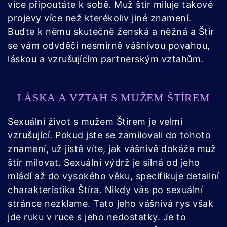
více připoutáte k sobě. Muž štír miluje takové
projevy více než kterékoliv jiné znamení.
Buďte k němu skutečně ženská a něžná a Štír
se vám odvděčí nesmírně vášnivou povahou,
láskou a vzrušujícím partnerským vztahům.
LÁSKA A VZTAH S MUŽEM ŠTÍREM
Sexuální život s mužem Štírem je velmi
vzrušující. Pokud jste se zamilovali do tohoto
znamení, už jistě víte, jak vášnivě dokáže muž
štír milovat. Sexuální výdrž je silná od jeho
mládí až do vysokého věku, specifikuje detailní
charakteristika Štíra. Nikdy vás po sexuální
stránce nezklame. Tato jeho vášnivá rys však
jde ruku v ruce s jeho nedostatky. Je to