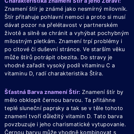
Charakteristika znamení Štír a jeho Zdraví:
Znamení štír je známé jako nesmírný milovník.
Štír přitahuje pohlavní nemoci a proto si musí
dávat pozor na přelétavost v partnerském
životě a silně se chránit a vyhýbat pochybným
milostným pletkám. Znamení trpí problémy i
po citové či duševní stránce. Ve starším věku
může štírů potrápit obezita. Do stravy je
vhodné zařadit vysoký podíl vitaminu C a
vitaminu D, radí charakteristika Štíra.
Šťastná Barva znamení Štír:
Znamení štír by
mělo obklopit černou barvou. Ta přitáhne
teplé sluneční paprsky a tak se v těle tohoto
znamení tvoří důležitý vitamin D. Tato barva
povzbuzuje i jeho charismatické vytupovanie.
Černou barvu může vhodně kombinovat s