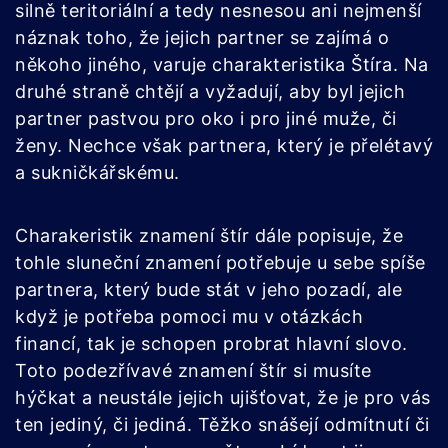
silně teritoriální a tedy nesnesou ani nejmenší
náznak toho, že jejich partner se zajímá o
někoho jiného, varuje charakteristika Štíra. Na
druhé straně chtějí a vyžadují, aby byl jejich
partner pastvou pro oko i pro jiné muže, či
ženy. Nechce však partnera, který je přelétavý
a sukničkářskému.
Charakeristik znamení štír dále popisuje, že
tohle sluneční znamení potřebuje u sebe spíše
partnera, který bude stát v jeho pozadí, ale
když je potřeba pomoci mu v otázkách
financí, tak je schopen probrat hlavní slovo.
Toto podezřívavé znamení štír si musíte
hýčkat a neustále jejich ujišťovat, že je pro vás
ten jediný, či jediná. Těžko snášejí odmítnutí či