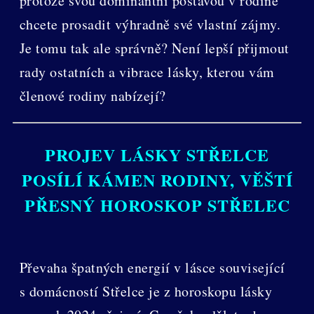
protože svou dominantní postavou v rodině
chcete prosadit výhradně své vlastní zájmy.
Je tomu tak ale správně? Není lepší přijmout
rady ostatních a vibrace lásky, kterou vám
členové rodiny nabízejí?
PROJEV LÁSKY STŘELCE
POSÍLÍ KÁMEN RODINY, VĚŠTÍ
PŘESNÝ HOROSKOP STŘELEC
Převaha špatných energií v lásce související
s domácností Střelce je z horoskopu lásky