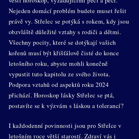
věští horoskop, vyžadujícími péči a péči.
Nejeden domácí problém budete muset řešit
právě vy. Střelec se potýká s rokem, kdy jsou
obzvláště důležité vztahy s rodiči a dětmi.
Všechny pocity, které se dotýkají vašich
kořenů musí být křišťálově čisté do konce
letošního roku, abyste mohli konečně
vypustit tuto kapitolu ze svého života.
Podpora vztahů od aspektů roku 2024
přichází. Horoskop lásky Střelec se ptá,
postavíte se k výzvám s láskou a tolerancí?
I každodenní povinnosti jsou pro Střelce v
letošním roce větší starostí. Zdraví vás i