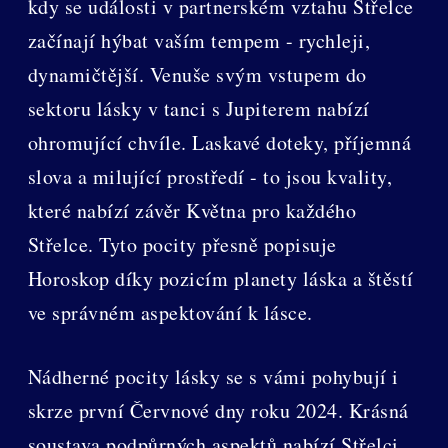
kdy se události v partnerském vztahu Střelce
začínají hýbat vaším tempem - rychleji,
dynamičtější. Venuše svým vstupem do
sektoru lásky v tanci s Jupiterem nabízí
ohromující chvíle. Laskavé doteky, příjemná
slova a milující prostředí - to jsou kvality,
které nabízí závěr Května pro každého
Střelce. Tyto pocity přesně popisuje
Horoskop díky pozicím planety láska a štěstí
ve správném aspektování k lásce.
Nádherné pocity lásky se s vámi pohybují i
skrze první Červnové dny roku 2024. Krásná
soustava podpůrných aspektů nabízí Střelci