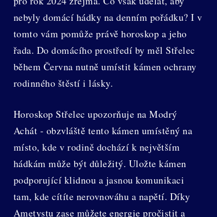
pro rok 2024 zřejmá. Co však udělat, aby
nebyly domácí hádky na denním pořádku? I v
tomto vám pomůže právě horoskop a jeho
řada. Do domácího prostředí by měl Střelec
během Června nutně umístit kámen ochrany
rodinného štěstí i lásky.
Horoskop Střelec upozorňuje na Modrý
Achát - obzvláště tento kámen umístěný na
místo, kde v rodině dochází k největším
hádkám může být důležitý. Uložte kámen
podporující klidnou a jasnou komunikaci
tam, kde cítíte nerovnováhu a napětí. Díky
Ametystu zase můžete energie pročistit a