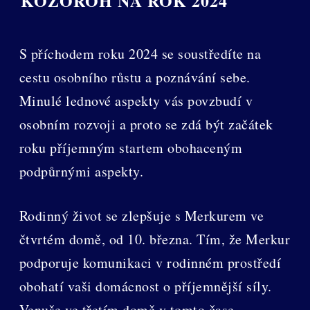
KOZOROH NA ROK 2024
S příchodem roku 2024 se soustředíte na
cestu osobního růstu a poznávání sebe.
Minulé lednové aspekty vás povzbudí v
osobním rozvoji a proto se zdá být začátek
roku příjemným startem obohaceným
podpůrnými aspekty.
Rodinný život se zlepšuje s Merkurem ve
čtvrtém domě, od 10. března. Tím, že Merkur
podporuje komunikaci v rodinném prostředí
obohatí vaši domácnost o příjemnější síly.
Venuše ve třetím domě v tomto čase