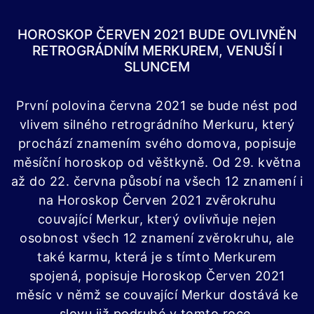
HOROSKOP ČERVEN 2021 BUDE OVLIVNĚN
RETROGRÁDNÍM MERKUREM, VENUŠÍ I
SLUNCEM
První polovina června 2021 se bude nést pod
vlivem silného retrográdního Merkuru, který
prochází znamením svého domova, popisuje
měsíční horoskop od věštkyně. Od 29. května
až do 22. června působí na všech 12 znamení i
na Horoskop Červen 2021 zvěrokruhu
couvající Merkur, který ovlivňuje nejen
osobnost všech 12 znamení zvěrokruhu, ale
také karmu, která je s tímto Merkurem
spojená, popisuje Horoskop Červen 2021
měsíc v němž se couvající Merkur dostává ke
slovu již podruhé v tomto roce.