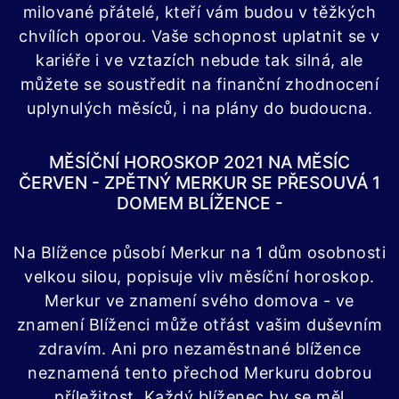
milované přátelé, kteří vám budou v těžkých
chvílích oporou. Vaše schopnost uplatnit se v
kariéře i ve vztazích nebude tak silná, ale
můžete se soustředit na finanční zhodnocení
uplynulých měsíců, i na plány do budoucna.
MĚSÍČNÍ HOROSKOP 2021 NA MĚSÍC
ČERVEN - ZPĚTNÝ MERKUR SE PŘESOUVÁ 1
DOMEM BLÍŽENCE -
Na Blížence působí Merkur na 1 dům osobnosti
velkou silou, popisuje vliv měsíční horoskop.
Merkur ve znamení svého domova - ve
znamení Blíženci může otřást vašim duševním
zdravím. Ani pro nezaměstnané blížence
neznamená tento přechod Merkuru dobrou
příležitost. Každý blíženec by se měl