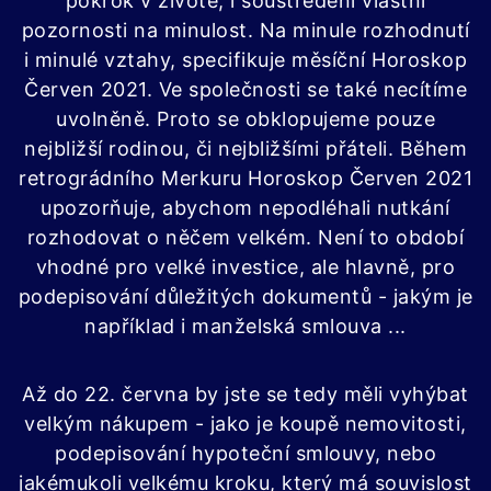
pokrok v životě, i soustředění vlastní
pozornosti na minulost. Na minule rozhodnutí
i minulé vztahy, specifikuje měsíční Horoskop
Červen 2021. Ve společnosti se také necítíme
uvolněně. Proto se obklopujeme pouze
nejbližší rodinou, či nejbližšími přáteli. Během
retrográdního Merkuru Horoskop Červen 2021
upozorňuje, abychom nepodléhali nutkání
rozhodovat o něčem velkém. Není to období
vhodné pro velké investice, ale hlavně, pro
podepisování důležitých dokumentů - jakým je
například i manželská smlouva ...
Až do 22. června by jste se tedy měli vyhýbat
velkým nákupem - jako je koupě nemovitosti,
podepisování hypoteční smlouvy, nebo
jakémukoli velkému kroku, který má souvislost