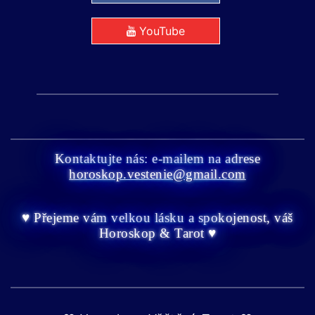
YouTube
Kontaktujte nás: e-mailem na adrese
horoskop.vestenie@gmail.com
♥ Přejeme vám velkou lásku a spokojenost, váš
Horoskop & Tarot ♥