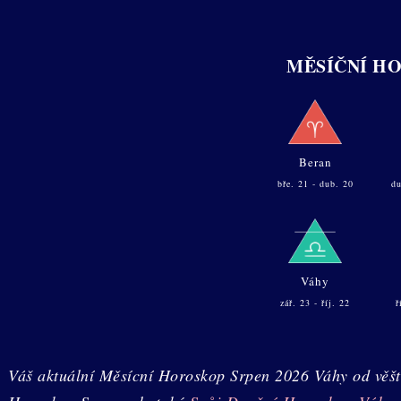
MĚSÍČNÍ H
Beran
bře. 21 - dub. 20
du
Váhy
zář. 23 - říj. 22
ř
Váš aktuální Měsícní Horoskop Srpen 2026 Váhy od věštk