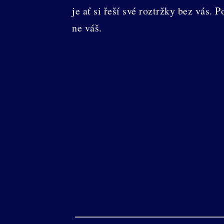
je ať si řeší své roztržky bez vás. 
ne váš.