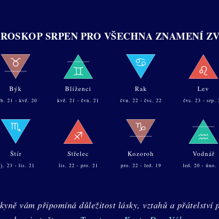
OROSKOP SRPEN PRO VŠECHNA ZNAMENÍ Z
Býk
Blíženci
Rak
Lev
b. 21 - kvě. 20
kvě. 21 - čvn. 21
čvn. 22 - čvc. 22
čvc. 23 - srp. 
Štír
Střelec
Kozoroh
Vodnář
íj. 23 - lis. 21
lis. 22 - pro. 21
pro. 22 - led. 19
led. 20 - úno.
yně vám připomíná důležitost lásky, vztahů a přátelství 