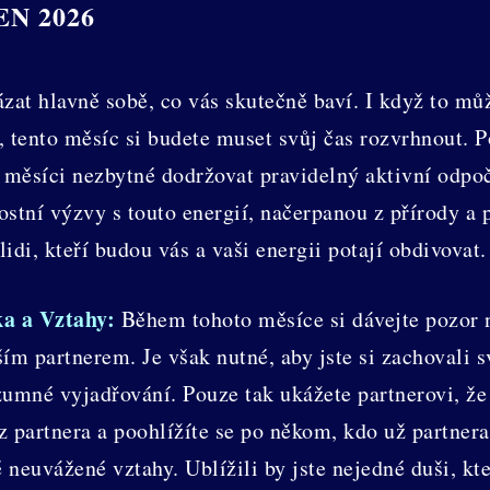
N 2026
zat hlavně sobě, co vás skutečně baví. I když to mů
 tento měsíc si budete muset svůj čas rozvrhnout. P
to měsíci nezbytné dodržovat pravidelný aktivní od
stní výzvy s touto energií, načerpanou z přírody a 
idi, kteří budou vás a vaši energii potají obdivovat.
ka a Vztahy:
Během tohoto měsíce si dávejte pozor 
ím partnerem. Je však nutné, aby jste si zachovali 
zumné vyjadřování. Pouze tak ukážete partnerovi, že 
 partnera a poohlížíte se po někom, kdo už partnera 
 neuvážené vztahy. Ublížili by jste nejedné duši, k