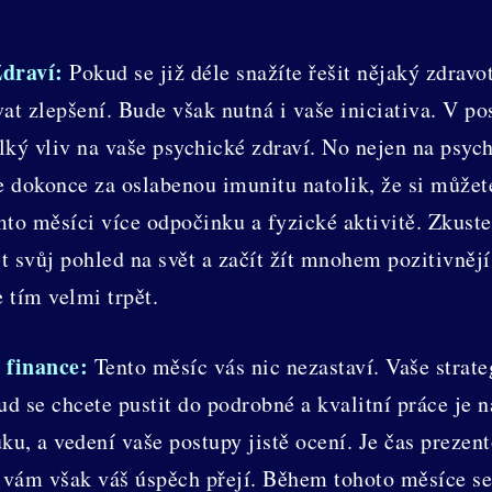
Zdraví:
Pokud se již déle snažíte řešit nějaký zdrav
t zlepšení. Bude však nutná i vaše iniciativa. V po
ký vliv na vaše psychické zdraví. No nejen na psyc
 dokonce za oslabenou imunitu natolik, že si můžete
to měsíci více odpočinku a fyzické aktivitě. Zkuste
 svůj pohled na svět a začít žít mnohem pozitivnějí
 tím velmi trpět.
 finance:
Tento měsíc vás nic nezastaví. Vaše strat
ud se chcete pustit do podrobné a kvalitní práce je n
u, a vedení vaše postupy jistě ocení. Je čas prezen
i vám však váš úspěch přejí. Během tohoto měsíce s