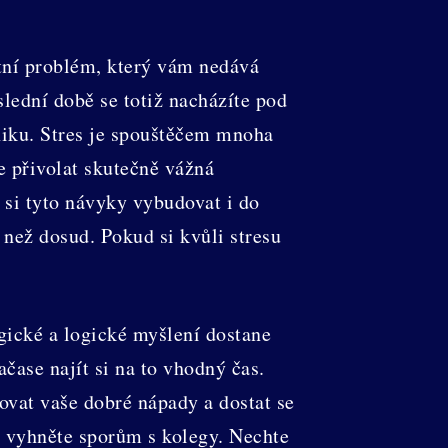
otní problém, který vám nedává
slední době se totiž nacházíte pod
hiku. Stres je spouštěčem mnoha
 přivolat skutečně vážná
 si tyto návyky vybudovat i do
 než dosud. Pokud si kvůli stresu
egické a logické myšlení dostane
ačase najít si na to vhodný čas.
tovat vaše dobré nápady a dostat se
e vyhněte sporům s kolegy. Nechte