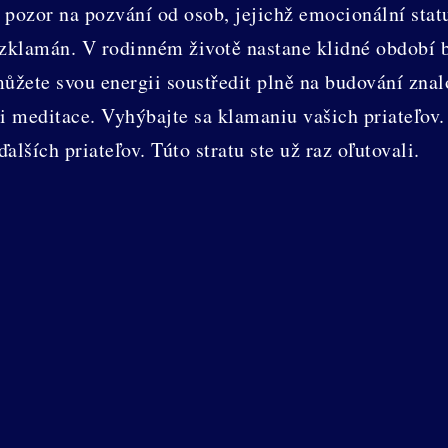
 pozor na pozvání od osob, jejichž emocionální stat
zklamán. V rodinném životě nastane klidné období b
ůžete svou energii soustředit plně na budování zna
či meditace. Vyhýbajte sa klamaniu vašich priateľov
ďalších priateľov. Túto stratu ste už raz oľutovali.