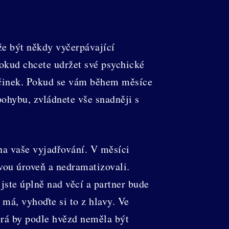
že být někdy vyčerpávající
okud chcete udržet své psychické
počinek. Pokud se vám během měsíce
pohybu, zvládnete vše snadněji s
na vaše vyjadřování. V měsíci
svou úroveň a nedramatizovali.
jste úplně nad věcí a partner bude
má, vyhoďte si to z hlavy. Ve
terá by podle hvězd neměla být