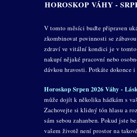
HOROSKOP VÁHY - SRPE
V tomto měsíci buďte připraven uká
zkombinovat povinnosti se zábavou,
zdraví ve vitální kondici je v tom
nakupí nějaké pracovní nebo osobno
dávkou hravosti. Potkáte dokonce i l
Horoskop Srpen 2026 Váhy - Lás
může dojít k několika hádkám s vaš
Zachovejte si klidný tón hlasu a ro
sám sebou zahanben. Pokud jste bez
vašem životě není prostor na takové