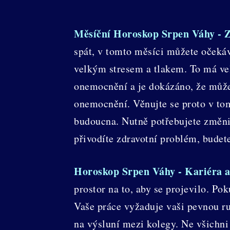
Měsíční Horoskop Srpen Váhy - 
spát, v tomto měsíci můžete očekáva
velkým stresem a tlakem. To má vel
onemocnění a je dokázáno, že může
onemocnění. Věnujte se proto v tom
budoucna. Nutně potřebujete změnit
přivodíte zdravotní problém, budete
Horoskop Srpen Váhy - Kariéra a
prostor na to, aby se projevilo. Pok
Vaše práce vyžaduje vaši pevnou ruk
na výsluní mezi kolegy. Ne všichn