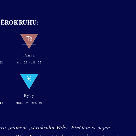
VĚROKRUHU:
Panna
22
srp. 23 - zář. 22
Ryby
 18
úno. 19 - bře. 20
pro znamení zvěrokruhu Váhy. Přečtěte si nejen