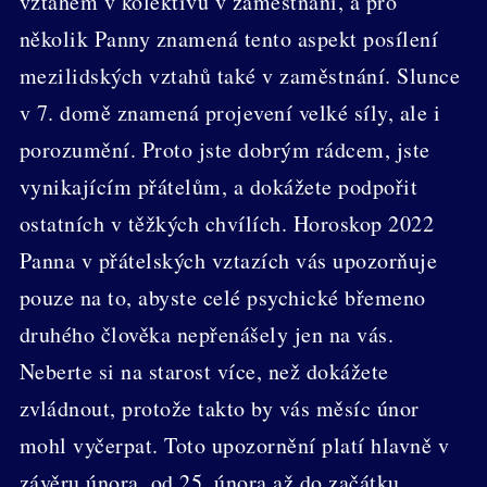
vztahem v kolektivu v zaměstnání, a pro
několik Panny znamená tento aspekt posílení
mezilidských vztahů také v zaměstnání. Slunce
v 7. domě znamená projevení velké síly, ale i
porozumění. Proto jste dobrým rádcem, jste
vynikajícím přátelům, a dokážete podpořit
ostatních v těžkých chvílích. Horoskop 2022
Panna v přátelských vztazích vás upozorňuje
pouze na to, abyste celé psychické břemeno
druhého člověka nepřenášely jen na vás.
Neberte si na starost více, než dokážete
zvládnout, protože takto by vás měsíc únor
mohl vyčerpat. Toto upozornění platí hlavně v
závěru února, od 25. února až do začátku