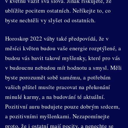
v květnu vážit svá slova. Jinak riskujete, že
ublížíte pocitem ostatních. Neříkejte to, co
byste nechtěli vy slyšet od ostatních.
Horoskop 2022 váhy také předpovídá, že v
měsíci květen budou vaše energie rozptýlené, a
budou vás bavit takové myšlenky, které pro vás
v budoucnu nebudou mít hodnotu a smysl. Měli
byste porozumět sobě samému, a potřebám
vašich přátel musíte pracovat na překonání
minulé karmy, a na budování té aktuální.
Pozitivní auru budujete pouze dobrým srdcem,
a pozitivními myšlenkami. Nezapomínejte
proto, že i ostatní mají pocity, a nenechte se