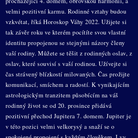
procházející 4. domem, obrovskou harmonii, a
velmi pozitivní karmu. Rodinné vztahy budou
vzkvétat, říká Horoskop Váhy 2022. Užijete si
tak závěr roku ve kterém pocítíte svou vlastní
identitu propojenou se stejnými názory členy
vaší rodiny. Můžete se těšit z rodinných oslav, z
oslav, které souvisí s vaší rodinou. Užívejte si
čas strávený blízkostí milovaných. Čas prožijte
komunikací, smíchem a radostí. K vynikajícím
astrologickým tranzitem působícím na váš
rodinný život se od 20. prosince přidává
pozitivní přechod Jupitera 7. domem. Jupiter je
v této pozici velmi velkorysý a snaží se o
spokojené propojení s každým člověkem. I vy