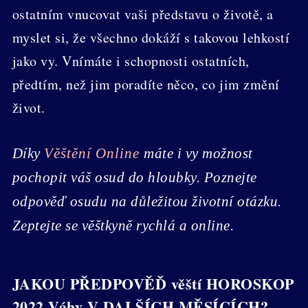
ostatním vnucovat vaši představu o životě, a
myslet si, že všechno dokáží s takovou lehkostí
jako vy. Vnímáte i schopnosti ostatních,
předtím, než jim poradíte něco, co jim změní
život.
Díky
Věštění Online
máte i vy možnost
pochopit váš osud do hloubky. Poznejte
odpověď osudu na důležitou životní otázku.
Zeptejte se věštkyně rychlá a online.
JAKOU PŘEDPOVĚĎ věští HOROSKOP
2022 Váhy V DALŠÍCH MĚSÍCÍCH?