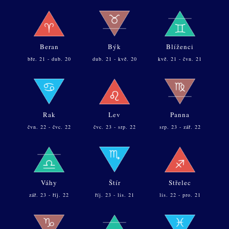
Beran
Býk
Blíženci
bře. 21 - dub. 20
dub. 21 - kvě. 20
kvě. 21 - čvn. 21
Rak
Lev
Panna
čvn. 22 - čvc. 22
čvc. 23 - srp. 22
srp. 23 - zář. 22
Váhy
Štír
Střelec
zář. 23 - říj. 22
říj. 23 - lis. 21
lis. 22 - pro. 21