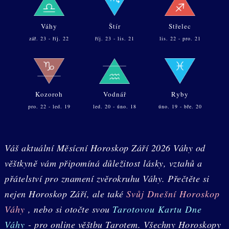
Váhy
Štír
Střelec
zář. 23 - říj. 22
říj. 23 - lis. 21
lis. 22 - pro. 21
Kozoroh
Vodnář
Ryby
pro. 22 - led. 19
led. 20 - úno. 18
úno. 19 - bře. 20
Váš aktuální Měsícní Horoskop Září 2026 Váhy od
věštkyně vám připomíná důležitost lásky, vztahů a
přátelství pro znamení zvěrokruhu Váhy. Přečtěte si
nejen Horoskop Září, ale také
Svůj Dnešní Horoskop
Váhy
, nebo si otočte svou
Tarotovou Kartu Dne
Váhy
- pro online věštbu Tarotem. Všechny Horoskopy