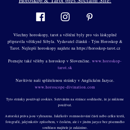
Horoskop & Tarot přes Sociální Sítě:
Všechny horoskopy, tarot a věštění byly pro vás láskyplně
připravila věštkyně Sibyla. Vydavatel článků - Tým Horoskop &
Tarot. Nejlepší horoskopy najdete na https://horoskop-tarot.cz
Poznejte také věštby a horoskop v Slovenčine.
www.horoskop-
tarot.sk
Navštivte naši spřátelenou stránky v Anglickém Jazyce.
www.horoscope-divination.com
Tyto stránky používají cookies. Setrváním na stránce souhlasíte, že je můžeme
používat.
Autorská práva jsou vyhrazena. Jakékoliv rozmnožování části nebo celku textů,
fotografií, jakýmkoliv způsobem, v českém, ale i v jiném jazyce bez písemného
souhlasu majitele je zakázáno.