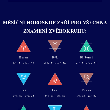
MĚSÍČNÍ HOROSKOP ZÁŘÍ PRO VŠECHNA
ZNAMENÍ ZVĚROKRUHU:
Beran
Býk
Blíženci
bře. 21 - dub. 20
dub. 21 - kvě. 20
kvě. 21 - čvn. 21
Rak
Lev
Panna
čvn. 22 - čvc. 22
čvc. 23 - srp. 22
srp. 23 - zář. 22