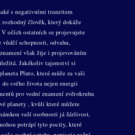
také s negativními tranzitem
, rozhodný člověk, který dokáže
 V očích ostatních se projevujete
e vůdčí schopnosti, odvahu,
 znamení však žije i projevováním
ležitá. Jakékoliv tajemství si
planeta Pluto, která může za vaši
 do svého života nejen energii
ementů pro vodní znamení zvěrokruhu
ivé planety , kvůli které můžete
námkou vaší osobnosti já žárlivost,
ohou potrápí tyto pocity, které
vaše osobní vztahy, popisuje roční