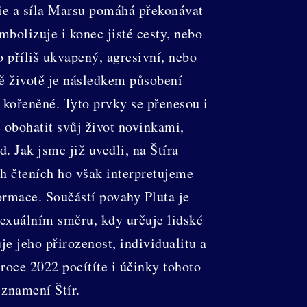
ie a síla Marsu pomáhá překonávat
mbolizuje i konec jisté cesty, nebo
 příliš ukvapený, agresivní, nebo
vě životě je následkem působení
 kořeněné. Tyto prvky se přenesou i
 obohatit svůj život novinkami,
 Jak jsme již uvedli, na Štíra
ch čteních ho však interpretujeme
formace. Součástí povahy Pluta je
 sexuálním směru, kdy určuje lidské
e jeho přirozenost, individualitu a
v roce 2022 pocítíte i účinky tohoto
 znamení Štír.