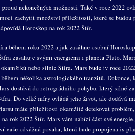
 proud nekonečných možností. Také v roce 2022 ovli
oci zachytit množství příležitostí, které se budou 
edpovídá Horoskop na rok 2022 Štír.
Štíra během roku 2022 a jak zasáhne osobní Horoskop
 Štíra zasahuje svými energiemi i planeta Pluto. Ma
h okamžiků nebo silnic Štíra. Mars bude iv roce 202
 během několika astrologického tranzitů. Dokonce, 
ars dostává do retrográdního pohybu, který silné z
Štíra. Do velké míry ovládá jeho život, ale dodává m
Marsu máte příležitosti okamžitě detekovat problém, 
na rok 2022 Štír. Mars vám nabízí část své energie, 
ví vaše odvážná povaha, která bude propojena is pla