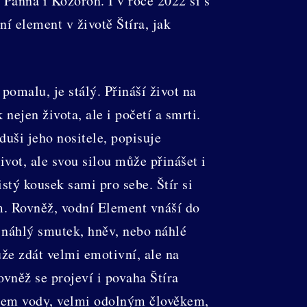
Panna i Kozoroh. I v roce 2022 si s
í element v životě Štíra, jak
omalu, je stálý. Přináší život na
 nejen života, ale i početí a smrti.
uši jeho nositele, popisuje
vot, ale svou silou může přinášet i
stý kousek sami pro sebe. Štír si
m. Rovněž, vodní Element vnáší do
t náhlý smutek, hněv, nebo náhlé
že zdát velmi emotivní, ale na
vněž se projeví i povaha Štíra
ntem vody, velmi odolným člověkem,