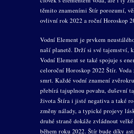
člověk s elementem voda, ale i ty z
těmito znameními Štír porozumí, věš
ovlivní rok 2022 a roční Horoskop 2
Vodní Element je prvkem neustálého 
naší planetě. Drží si své tajemství, 
Vodní Element se také spojuje s ene
celoroční Horoskop 2022 Štír. Voda 
smrt. Každé vodní znamení zvěrokruhu
přebírá tajuplnou povahu, duševní 
života Štíra i jisté negativa a také
změny nálady, a typické projevy lás
druhé straně dokáže zvládnout velké
během roku 2022. Štír bude díky as