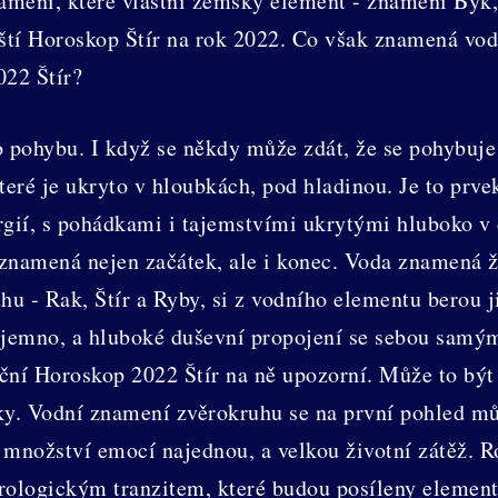
namení, které vlastní zemský element - znamení Býk, 
tí Horoskop Štír na rok 2022. Co však znamená vodn
022 Štír?
pohybu. I když se někdy může zdát, že se pohybuje p
které je ukryto v hloubkách, pod hladinou. Je to prvek
rgií, s pohádkami i tajemstvími ukrytými hluboko v d
znamená nejen začátek, ale i konec. Voda znamená ži
 - Rak, Štír a Ryby, si z vodního elementu berou ji
tajemno, a hluboké duševní propojení se sebou samý
 roční Horoskop 2022 Štír na ně upozorní. Může to bý
ky. Vodní znamení zvěrokruhu se na první pohled mů
 množství emocí najednou, a velkou životní zátěž. Ro
trologickým tranzitem, které budou posíleny eleme