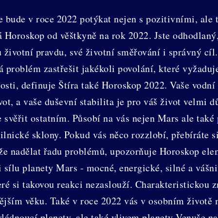
e bude v roce 2022 potýkat nejen s pozitivními, ale 
á Horoskop od věštkyně na rok 2022. Jste odhodlaný
 životní pravdu, své životní směřování i správný cíl.
á problém zastřešit jakékoli povolání, které vyžaduj
osti, definuje Štíra také Horoskop 2022. Vaše vodní
t, a vaše duševní stabilita je pro váš život velmi dů
e svěřit ostatním. Působí na vás nejen Mars ale také 
lnické sklony. Pokud vás něco rozzlobí, přebíráte si
že nadělat řadu problémů, upozorňuje Horoskop el
 i sílu planety Mars - mocné, energické, silné a vášn
ré si takovou reakci nezaslouží. Charakteristickou z
ějším věku. Také v roce 2022 vás v osobním životě m
ádnoucí planety, ale také vlivem planety Venuše na 