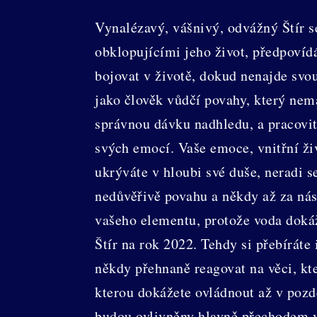
Vynalézavý, vášnivý, odvážný Štír s
obklopujícími jeho život, předpovíd
bojovat v životě, dokud nenajde svou
jako člověk vůdčí povahy, který nem
správnou dávku nadhledu, a pracovit
svých emocí. Vaše emoce, vnitřní živo
ukrýváte v hloubi své duše, neradi s
nedůvěřivě povahu a někdy až za nási
vašeho elementu, protože voda doká
Štír na rok 2022. Tehdy si přebíráte
někdy přehnaně reagovat na věci, kte
kterou dokážete ovládnout až v pozd
budou ovlivněny hlavně přechodem vl