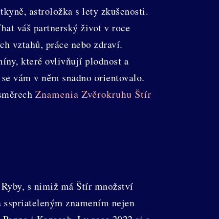
tkyně, astroložka s lety zkušenosti.
hat váš partnerský život v roce
ých vztahů, práce nebo zdraví.
ny, které ovlivňují plodnost a
y se vám v něm snadno orientovalo.
 směrech
Znamenia Zvěrokruhu Štír
 Ryby, s nimiž má Štír množství
íra sspriateleným znamením nejen