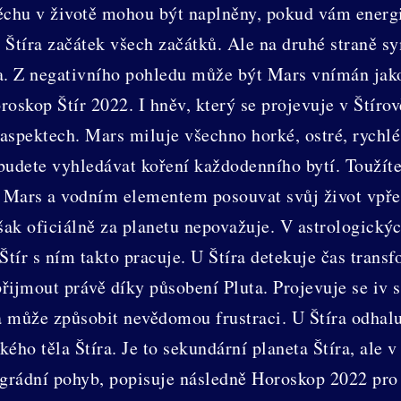
pěchu v životě mohou být naplněny, pokud vám energ
Štíra začátek všech začátků. Ale na druhé straně sy
a. Z negativního pohledu může být Mars vnímán jako
roskop Štír 2022. I hněv, který se projevuje v Štíro
aspektech. Mars miluje všechno horké, ostré, rychlé
budete vyhledávat koření každodenního bytí. Toužíte
u Mars a vodním elementem posouvat svůj život vpřed.
 však oficiálně za planetu nepovažuje. V astrologický
Štír s ním takto pracuje. U Štíra detekuje čas trans
přijmout právě díky působení Pluta. Projevuje se iv
a může způsobit nevědomou frustraci. U Štíra odhaluj
kého těla Štíra. Je to sekundární planeta Štíra, ale 
ográdní pohyb, popisuje následně Horoskop 2022 pro