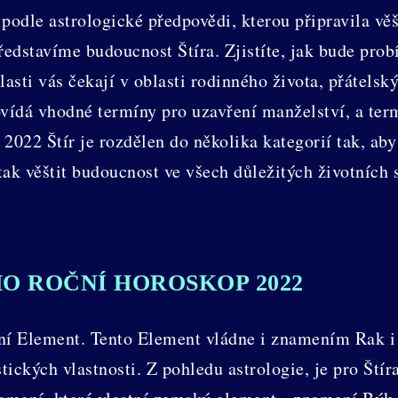
 podle astrologické předpovědi, kterou připravila věš
edstavíme budoucnost Štíra. Zjistíte, jak bude probí
lasti vás čekají v oblasti rodinného života, přátelsk
ídá vhodné termíny pro uzavření manželství, a termí
 2022 Štír je rozdělen do několika kategorií tak, ab
ak věštit budoucnost ve všech důležitých životních
HO ROČNÍ HOROSKOP 2022
dní Element. Tento Element vládne i znamením Rak i
tických vlastnosti. Z pohledu astrologie, je pro Št