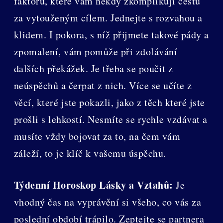
faktorů, které vám někdy zkomplikují cestu
za vytouženým cílem. Jednejte s rozvahou a
klidem. I pokora, s níž přijmete takové pády a
zpomalení, vám pomůže při zdolávání
dalších překážek. Je třeba se poučit z
neúspěchů a čerpat z nich. Více se učíte z
věcí, které jste pokazli, jako z těch které jste
prošli s lehkostí. Nesmíte se rychle vzdávat a
musíte vždy bojovat za to, na čem vám
záleží, to je klíč k vašemu úspěchu.
Týdenní Horoskop Lásky a Vztahů:
Je
vhodný čas na vyprávění si všeho, co vás za
poslední období trápilo. Zeptejte se partnera