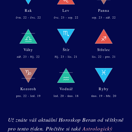
Rak
Lev
Panna
čvn. 22 - čvc. 22
čvc. 23 - srp. 22
srp. 23 - zář. 22
Váhy
Štír
Střelec
zář. 23 - říj. 22
říj. 23 - lis. 21
lis. 22 - pro. 21
Kozoroh
Vodnář
Ryby
pro. 22 - led. 19
led. 20 - úno. 18
úno. 19 - bře. 20
Už znáte váš aktuální Horoskop Beran od věštkyně
pro tento týden. Přečtěte si také
Astrologický