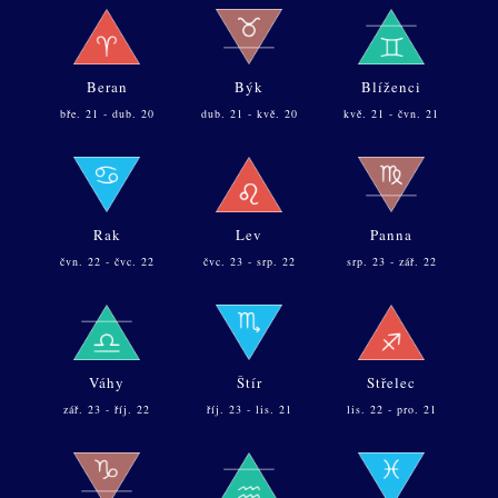
Beran
Býk
Blíženci
bře. 21 - dub. 20
dub. 21 - kvě. 20
kvě. 21 - čvn. 21
Rak
Lev
Panna
čvn. 22 - čvc. 22
čvc. 23 - srp. 22
srp. 23 - zář. 22
Váhy
Štír
Střelec
zář. 23 - říj. 22
říj. 23 - lis. 21
lis. 22 - pro. 21