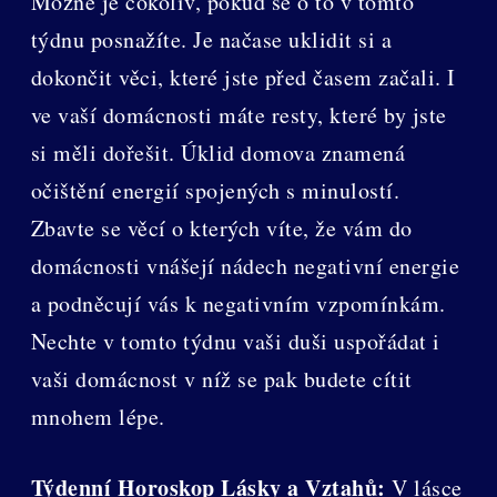
Možné je cokoliv, pokud se o to v tomto
týdnu posnažíte. Je načase uklidit si a
dokončit věci, které jste před časem začali. I
ve vaší domácnosti máte resty, které by jste
si měli dořešit. Úklid domova znamená
očištění energií spojených s minulostí.
Zbavte se věcí o kterých víte, že vám do
domácnosti vnášejí nádech negativní energie
a podněcují vás k negativním vzpomínkám.
Nechte v tomto týdnu vaši duši uspořádat i
vaši domácnost v níž se pak budete cítit
mnohem lépe.
Týdenní Horoskop Lásky a Vztahů:
V lásce