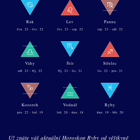
Rak
Lev
Panna
čvn. 22 - čvc. 22
čvc. 23 - srp. 22
srp. 23 - zář. 22
Váhy
Štír
Střelec
zář. 23 - říj. 22
říj. 23 - lis. 21
lis. 22 - pro. 21
Kozoroh
Vodnář
Ryby
pro. 22 - led. 19
led. 20 - úno. 18
úno. 19 - bře. 20
Už znáte váš aktuální Horoskop Ryby od věštkyně