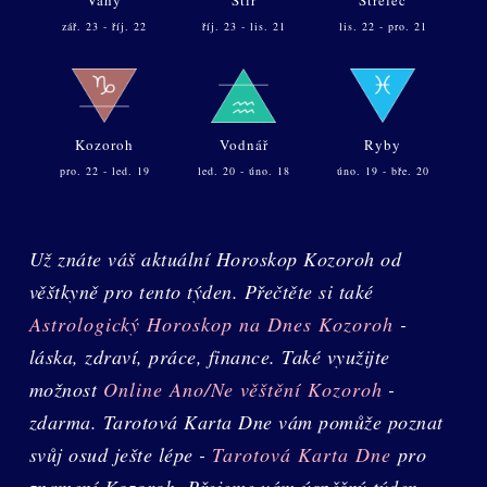
zář. 23 - říj. 22
říj. 23 - lis. 21
lis. 22 - pro. 21
Kozoroh
Vodnář
Ryby
pro. 22 - led. 19
led. 20 - úno. 18
úno. 19 - bře. 20
Už znáte váš aktuální Horoskop Kozoroh od
věštkyně pro tento týden. Přečtěte si také
Astrologický Horoskop na Dnes Kozoroh
-
láska, zdraví, práce, finance. Také využijte
možnost
Online Ano/Ne věštění Kozoroh
-
zdarma. Tarotová Karta Dne vám pomůže poznat
svůj osud ješte lépe -
Tarotová Karta Dne
pro
znamení Kozoroh. Přejeme vám úspěšný týden -