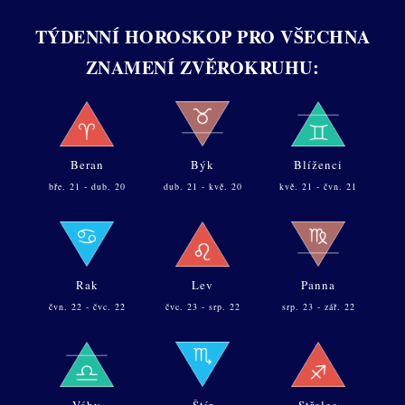
TÝDENNÍ HOROSKOP PRO VŠECHNA
ZNAMENÍ ZVĚROKRUHU:
Beran
Býk
Blíženci
bře. 21 - dub. 20
dub. 21 - kvě. 20
kvě. 21 - čvn. 21
Rak
Lev
Panna
čvn. 22 - čvc. 22
čvc. 23 - srp. 22
srp. 23 - zář. 22
Váhy
Štír
Střelec